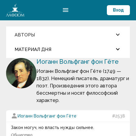
menu
Вход
keyboard_arrow_down
АВТОРЫ
Введите имя автора
keyboard_arrow_down
close
МАТЕРИАЛ ДНЯ
Иоганн Вольфганг фон Гёте
Фильмы и Сериалы
more_horiz
Цитата дня
Пословицы и поговорки
Иоганн Вольфганг фон Гёте (1749 —
Аамир Кхан
1832). Немецкий писатель, драматург и
Абрахам Маслоу
Арабская мудрость
Абу-ль-Фарадж бин Харун
поэт. Произведения этого автора
Абуль-Фарадж ибн аль-Джаузи
бессмертны и носят философский
Август Бебель
Мир существует для человека, человек живет для
характер.
Август фон Платен
мира.
Авессалом Подводный
Авиценна
keyboard_arrow_down
person
Иоганн Вольфганг фон Гёте
#2538
Авл Корнелий Цельс
Термин дня
Авраам Линкольн
Закон могуч, но власть нужды сильнее.
Аврелий Августин
Философия истории
— раздел философии,
Адам Смит
Общество