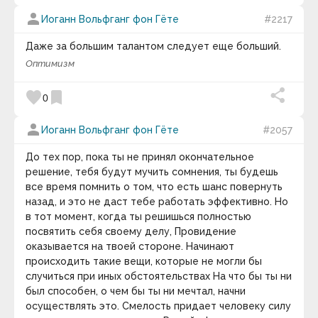
Артур Кларк
Артур Онкен Лавджой
person
Иоганн Вольфганг фон Гёте
#2217
Артур Стэнли Эддингтон
Артур Шарифов
Даже за большим талантом следует еще больший.
Артур Шопенгауэр
Артуро Перес-Реверте
Оптимизм
Арчибалд Маклиш
Астольф де Кюстин
favorite
bookmark
0
Аугусту Кури
Бак Роджерс
person
Бакминстер Фуллер
Иоганн Вольфганг фон Гёте
#2057
Бартоломео Карло Растрелли
Бауржан Тойшибеков
До тех пор, пока ты не принял окончательное
Беар Гриллс
решение, тебя будут мучить сомнения, ты будешь
Беляев Игорь Александрович
все время помнить о том, что есть шанс повернуть
Бенджамин Дизраэли
назад, и это не даст тебе работать эффективно. Но
Бенджамин Тодд
в тот момент, когда ты решишься полностью
Бенджамин Франклин
Бенедикт Спиноза
посвятить себя своему делу, Провидение
Бернар Вербер
оказывается на твоей стороне. Начинают
Бернард Мандевиль
происходить такие вещи, которые не могли бы
Берни Сигел
случиться при иных обстоятельствах На что бы ты ни
Бертран Рассел
был способен, о чем бы ты ни мечтал, начни
Бил Кин
осуществлять это. Смелость придает человеку силу
Билл Гейтс