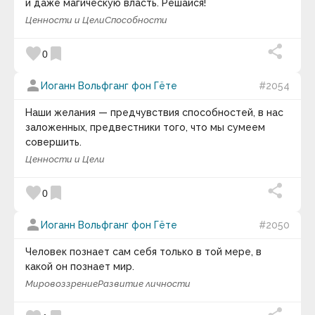
Билл Каулитц
и даже магическую власть. Решайся!
Билл Уоттерсон
Ценности и Цели
Способности
Билли Уайлдер
Блез Паскаль
favorite
bookmark
Бо Беннет
0
Боб Итон
Боб Марли
person
Иоганн Вольфганг фон Гёте
#2054
Боб Парсонс
Бодо Шефер
Наши желания — предчувствия способностей, в нас
Борис Акунин
заложенных, предвестники того, что мы сумеем
Борис Евгеньевич Штерн
Борис Михайлович Теплов
совершить.
Борис Натанович Стругацкий
Ценности и Цели
Борис Юрьевич Кригер
Брайан Грин
favorite
bookmark
Брайан Трейси
0
Братченко Сергей
Брэд Пейсли
person
Иоганн Вольфганг фон Гёте
#2050
Брюс Ли
Брюс Якоски
Человек познает сам себя только в той мере, в
Будда
какой он познает мир.
Букер Талиафер
Вазовская И.Н.
Мировоззрение
Развитие личности
Вайзер Татьяна Владиславовна
Валентина Захарова Скворцова