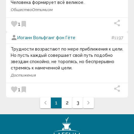
Человека формирует всё великое.
Герберт Уэллс
Герман Греф
Общество
Оптимизм
Геродот
Гиллель
favorite
bookmark
1
Гиппократ
Говард Шульц
Голда Меир
person
Иоганн Вольфганг фон Гёте
#1197
Готфрид Лейбниц
Готхольд Лессинг
Трудности возрастают по мере приближения к цели.
Грег Плитт
Но пусть каждый совершает свой путь подобно
Грегори Диз
звездам спокойно, не торопясь, но беспрерывно
Грегори Дэвид Робертс
Григорий Львович Тульчинский
стремясь к намеченной цели.
Григорий Саввич Сковорода
Достижения
Гришина Наталия Владимировна
Гэри Дженнингс
favorite
bookmark
Гюстав Лебон
1
Гюстав Флобер
Давид Гильберт
chevron_left
chevron_right
1
2
3
Дайсаку Икеда
Дариус Фору
Дейл Карнеги
Делия Стейнберг Гусман
Демокрит
Дени Дидро