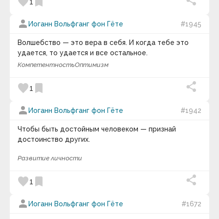
favorite
bookmark
1
Валентина-Софи
Валерий Александрович Кувакин
Валерий Александрович Куринский
person
Иоганн Вольфганг фон Гёте
#1945
Василий Осипович Ключевский
Василий Сухомлинский
Волшебство — это вера в себя. И когда тебе это
Вашингтон Ирвинг
удается, то удается и все остальное.
Венедикт Ерофеев
Вера Павлова
Компетентность
Оптимизм
Вергилий
Вернер Гайзенберг
favorite
bookmark
1
Веслав Брудзиньский
Вивекананда
Вивьен Ли
person
Иоганн Вольфганг фон Гёте
#1942
Виген Оганян
Викентий Викентьевич Вересаев
Чтобы быть достойным человеком — признай
Викрамачарита
достоинство других.
Виктор Амбарцумян
Виктор Гюго
Развитие личности
Виктор Джон Стенджер
Виктор Франкл
Вилейанур Рамачандран
favorite
bookmark
1
Вилли Нельсон
Вильгельм Буш
person
Иоганн Вольфганг фон Гёте
#1672
Вильгельм Гумбольдт
Вильгельм Швебель