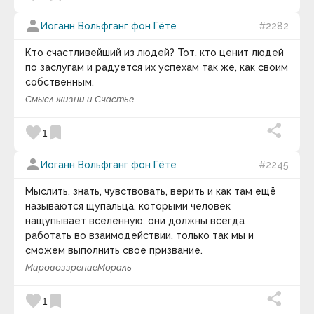
Андрей Кнышев
person
Андрей Курпатов
Иоганн Вольфганг фон Гёте
#2282
Андрей Лаврухин
Андрей Линде
Кто счастливейший из людей? Тот, кто ценит людей
Анна Соколова
по заслугам и радуется их успехам так же, как своим
Анри Барбюс
собственным.
Анри-Фредерик Амьель
Антисфен
Смысл жизни и Счастье
Антон Кемпинский
Антон Макаренко
favorite
bookmark
1
Антон Павлович Чехов
Антон Рубинштейн
person
Антон Харевич
Иоганн Вольфганг фон Гёте
#2245
Антуан де Сент-Экзюпери
Аристипп
Мыслить, знать, чувствовать, верить и как там ещё
Аристотель
называются щупальца, которыми человек
Аристотель Онассис
нащупывает вселенную; они должны всегда
Аркадий и Борис Стругацкие
работать во взаимодействии, только так мы и
Аркадий Рэм
сможем выполнить свое призвание.
Арманд Хаммер
Арнольд Глазго
Мировоззрение
Мораль
Арнольд Тойнби
Арсен Рябуха
favorite
bookmark
1
Артур Кестлер