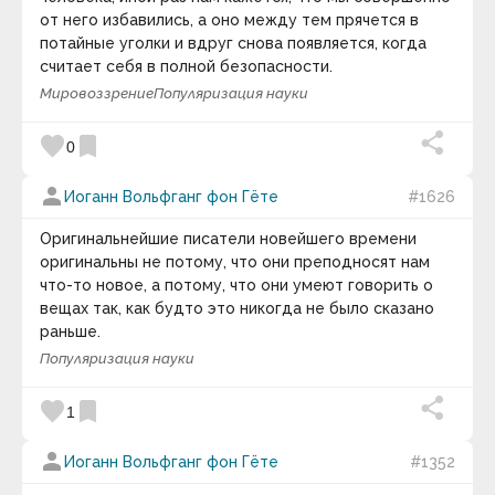
Галина Суховерх
от него избавились, а оно между тем прячется в
Ганс Селье
потайные уголки и вдруг снова появляется, когда
Гари Маркус
считает себя в полной безопасности.
Гарри Гаррисон
Гарри Фосдик
Мировоззрение
Популяризация науки
Гарун Агацарский
Гастон Левис
favorite
bookmark
0
Гвинет Пэлтроу
Генри Ван Дайк
Генри Дэвид Торо
person
Иоганн Вольфганг фон Гёте
#1626
Генри Лайон Олди
Генри Луис Менкен
Оригинальнейшие писатели новейшего времени
Генри Мэн
оригинальны не потому, что они преподносят нам
Генри Мюррей
что-то новое, а потому, что они умеют говорить о
Генри Уиллер Шоу
Генри Уорд Бичер
вещах так, как будто это никогда не было сказано
Генри Форд
раньше.
Генри Хаскинс
Популяризация науки
Генрих Гейне
Георг Гегель
favorite
bookmark
Георг Кристоф Лихтенберг
1
Георгий Жуков
Гераклит
person
Иоганн Вольфганг фон Гёте
#1352
Герберт Кэссон
Герберт Спенсер