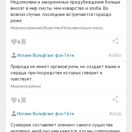
Вим Хоф
Недомолвки и закоренелые предубеждения больше
Винс Ломбарди
вносят в мир смуты, чем коварство и злоба. Во
Винсент Ван Гог
всяком случае, последние встречаются гораздо
Виссарион Белинский
реже.
Владимир Афанасьевич Обручев
Мировоззрение
Общество
Популяризация науки
Владимир Борисович Микушевич
Владимир Васильевич Миронов
Владимир Васильевич Стасов
favorite
bookmark
0
Владимир Вячеславович Малявин
Владимир Герасичев
person
Владимир Горбачёв
Иоганн Вольфганг фон Гёте
#1660
Владимир Львович Леви
Владимир Маяковский
Природа не имеет органов речи, но создает языки и
Владимир Никитович Захватаев
сердца, при посредстве которых говорит и
Владимир Николаевич Лавриненко
чувствует.
Владимир Николаевич Моженков
Мировоззрение
Владимир Познер
Владимир Семёнович Барулин
Вольтер
favorite
bookmark
1
Вольфганг Амадей Моцарт
Вуди Аллен
person
Вячеслав Иванович Иванов
Иоганн Вольфганг фон Гёте
#1635
Габриель Тард
Габриэль Лауб
Суеверие составляет элемент самого существа
Галилео Галилей
человека; иной раз нам кажется, что мы совершенно