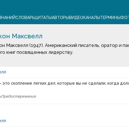
ЗНАНИЙ
СЛОВАРЬ
ЦИТАТЫ
АВТОРЫ
ВИДЕО
КАНАЛЫ
ТЕРМИНЫ
ФО
он Максвелл
н Максвелл (1947). Американский писатель, оратор и па
го книг посвященных лидерству.
елл
 это скопление легких дел, которые вы не сделали, когда до
ь
Предостережение
елл