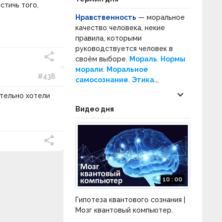
стичь того,
Нравственность
— моральное
качество человека, некие
правила, которыми
руководствуется человек в
своём выборе.
Мораль
.
Нормы
морали
.
Моральное
#438
самосознание
.
Этика
.
Нормативная этика
.
keyboard_arrow_down
ительно хотели
Прикладная этика
.
Нравы
.
Видео дня
Социальное поведение
.
Социальные нормы
.
10 : 00
Гипотеза квантового сознания |
Мозг квантовый компьютер.