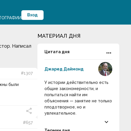
Вход
ТОГРАФИИ
МАТЕРИАЛ ДНЯ
стор. Написал
more_horiz
Цитата дня
Джаред Даймонд
#1307
У истории действительно есть
лжны были
общие закономерности, и
попытаться найти им
объяснения — занятие не только
плодотворное, но и
увлекательное.
keyboard_arrow_down
#657
Термин дня