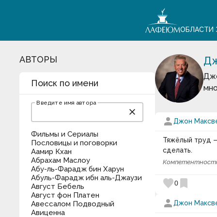
ОБЛАСТИ 
АВТОРЫ
Дж
Джо
Поиск по имени
мно
Введите имя автора
close
person
Джон Максв
Фильмы и Сериалы
Тяжёлый труд —
Пословицы и поговорки
сделать.
Аамир Кхан
Абрахам Маслоу
Компетентност
Абу-ль-Фарадж бин Харун
Абуль-Фарадж ибн аль-Джаузи
favorite
bookmark
0
Август Бебель
Август фон Платен
person
Джон Максв
Авессалом Подводный
Авиценна