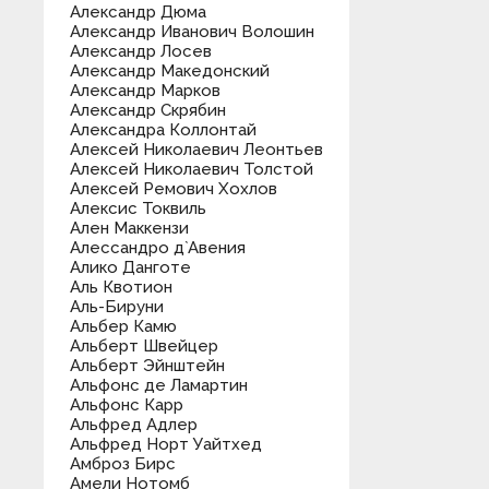
Александр Дюма
Александр Иванович Волошин
Александр Лосев
Александр Македонский
Александр Марков
Александр Скрябин
Александра Коллонтай
Алексей Николаевич Леонтьев
Алексей Николаевич Толстой
Алексей Ремович Хохлов
Алексис Токвиль
Ален Маккензи
Алессандро д`Авения
Алико Данготе
Аль Квотион
Аль-Бируни
Альбер Камю
Альберт Швейцер
Альберт Эйнштейн
Альфонс де Ламартин
Альфонс Карр
Альфред Адлер
Альфред Норт Уайтхед
Амброз Бирс
Амели Нотомб