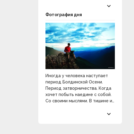
keyboard_arrow_down
Фотография дня
Иногда у человека наступает
период Болдинской Осени.
Период затворничества. Когда
хочет побыть наедине с собой.
Со своими мыслями. В тишине и
покое. Разобраться в себе и
keyboard_arrow_down
распахнуть двери к
прекрасному.