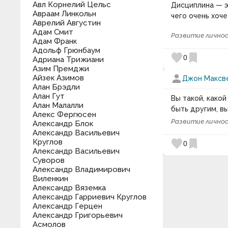
Авл Корнелий Цельс
Дисциплина — э
Авраам Линкольн
чего очень хоче
Аврелий Августин
Адам Смит
Развитие лично
Адам Франк
Адольф Грюнбаум
favorite
bookmark
0
Адриана Трижиани
Азим Премджи
person
Айзек Азимов
Джон Максв
Алан Брэдли
Алан Гут
Вы такой, какой
Алан Малалли
быть другим, в
Алекс Фергюсен
Развитие лично
Александр Блок
Александр Васильевич
favorite
bookmark
Круглов
0
Александр Васильевич
Суворов
Александр Владимирович
Виленкин
Александр Вяземка
Александр Гарриевич Круглов
Александр Герцен
Александр Григорьевич
Асмолов