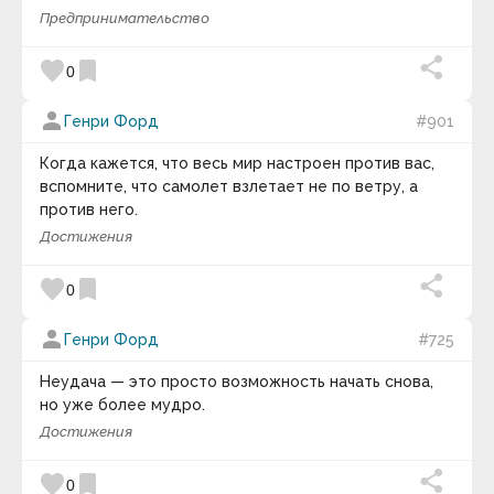
Билл Каулитц
Предпринимательство
Билл Уоттерсон
Билли Уайлдер
Блез Паскаль
favorite
bookmark
0
Бо Беннет
Боб Итон
person
Генри Форд
#901
Боб Марли
Боб Парсонс
Бодо Шефер
Когда кажется, что весь мир настроен против вас,
Борис Акунин
вспомните, что самолет взлетает не по ветру, а
Борис Евгеньевич Штерн
против него.
Борис Михайлович Теплов
Достижения
Борис Натанович Стругацкий
Борис Юрьевич Кригер
Брайан Грин
favorite
bookmark
0
Брайан Трейси
Братченко Сергей
person
Генри Форд
#725
Брэд Пейсли
Брюс Ли
Брюс Якоски
Неудача — это просто возможность начать снова,
Будда
но уже более мудро.
Букер Талиафер
Достижения
Вазовская И.Н.
Вайзер Татьяна Владиславовна
Валентина Захарова Скворцова
favorite
bookmark
0