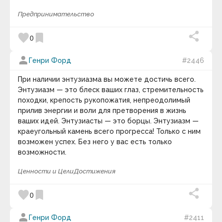
Адам Франк
Предпринимательство
Адольф Грюнбаум
Нравственность
— моральное качество
Адриана Трижиани
человека, некие правила, которыми
Азим Премджи
favorite
bookmark
0
руководствуется человек в своём выборе.
Айзек Азимов
Мораль
.
Нормы морали
.
Моральное
Алан Брэдли
person
самосознание
.
Этика
.
Нормативная этика
.
Алан Гут
Генри Форд
#2446
Алан Малалли
Прикладная этика
.
Нравы
.
Социальное
Алекс Фергюсен
При наличии энтузиазма вы можете достичь всего.
поведение
.
Социальные нормы
.
Александр Блок
Энтузиазм — это блеск ваших глаз, стремительность
keyboard_arrow_down
Александр Васильевич Круглов
походки, крепость рукопожатия, непреодолимый
Александр Васильевич Суворов
Видео дня
прилив энергии и воли для претворения в жизнь
Александр Владимирович Виленкин
ваших идей. Энтузиасты — это борцы. Энтузиазм —
Александр Вяземка
Александр Гарриевич Круглов
краеугольный камень всего прогресса! Только с ним
Александр Герцен
возможен успех. Без него у вас есть только
Александр Григорьевич Асмолов
возможности.
Александр Дюма
Александр Иванович Волошин
Ценности и Цели
Достижения
Александр Лосев
Александр Македонский
favorite
bookmark
Александр Марков
0
Александр Скрябин
Александра Коллонтай
person
10 : 00
Генри Форд
#2411
Алексей Николаевич Леонтьев