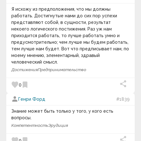
Алексей Николаевич Толстой
Гипотеза квантового сознания | Мозг квантовый
Я исхожу из предположения, что мы должны
Алексей Ремович Хохлов
компьютер.
Алексис Токвиль
работать. Достигнутые нами до сих пор успехи
Ален Маккензи
представляют собой, в сущности, результат
Алессандро д`Авения
keyboard_arrow_down
некоего логического постижения. Раз уж нам
Алико Данготе
приходится работать, то лучше работать умно и
Фотография дня
Аль Квотион
предусмотрительно; чем лучше мы будем работать,
Аль-Бируни
тем лучше нам будет. Вот что предписывает нам, по
Альбер Камю
Альберт Швейцер
моему мнению, элементарный, здравый
Альберт Эйнштейн
человеческий смысл.
Альфонс де Ламартин
Достижения
Предпринимательство
Альфонс Карр
Альфред Адлер
favorite
bookmark
Альфред Норт Уайтхед
0
Амброз Бирс
Амели Нотомб
person
Генри Форд
#1839
Амелия Эрхарт
Амин Рейхани
Знание может быть только у того, у кого есть
Аминов Илья Исакович
Анаксагор
вопросы.
Иногда у человека наступает период Болдинской
Анатолий Васильевич Луначарский
Компетентность
Эрудиция
Осени. Период затворничества. Когда хочет
Анатоль Франс
побыть наедине с собой. Со своими мыслями. В
Андре Конт-Спонвиль
favorite
bookmark
Андре Моруа
0
тишине и покое. Разобраться в себе и распахнуть