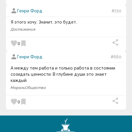
Валентина-Софи
Валерий Александрович Кувакин
person
Генри Форд
#720
Валерий Александрович Куринский
Василий Осипович Ключевский
Я этого хочу. Значит, это будет.
Василий Сухомлинский
Вашингтон Ирвинг
Достижения
Венедикт Ерофеев
Вера Павлова
favorite
bookmark
0
Вергилий
Вернер Гайзенберг
Веслав Брудзиньский
person
Генри Форд
#660
Вивекананда
Вивьен Ли
А между тем работа и только работа в состоянии
Виген Оганян
созидать ценности. В глубине души это знает
Викентий Викентьевич Вересаев
каждый.
Викрамачарита
Виктор Амбарцумян
Мораль
Общество
Виктор Гюго
Виктор Джон Стенджер
favorite
bookmark
0
Виктор Франкл
Вилейанур Рамачандран
Вилли Нельсон
Вильгельм Буш
Вильгельм Гумбольдт
Вильгельм Швебель