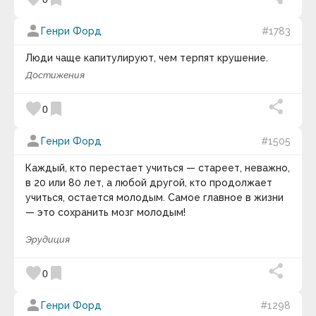
Андрей Кнышев
двери к прекрасному.
Андрей Курпатов
person
Генри Форд
#1783
Андрей Лаврухин
keyboard_arrow_down
Андрей Линде
Люди чаще капитулируют, чем терпят крушение.
Анна Соколова
Анри Барбюс
Достижения
Анри-Фредерик Амьель
Антисфен
favorite
bookmark
0
Антон Кемпинский
Антон Макаренко
person
Антон Павлович Чехов
Генри Форд
#1505
Антон Рубинштейн
Антон Харевич
Каждый, кто перестает учиться — стареет, неважно,
Антуан де Сент-Экзюпери
в 20 или 80 лет, а любой другой, кто продолжает
Аристипп
учиться, остается молодым. Самое главное в жизни
Аристотель
— это сохранить мозг молодым!
Аристотель Онассис
Аркадий и Борис Стругацкие
Аркадий Рэм
Эрудиция
Арманд Хаммер
Арнольд Глазго
favorite
bookmark
0
Арнольд Тойнби
Арсен Рябуха
person
Артур Кестлер
Генри Форд
#1298