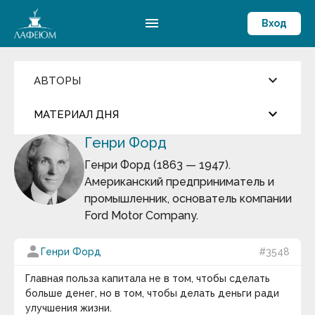
menu
Вход
keyboard_arrow_down
АВТОРЫ
Введите имя автора
keyboard_arrow_down
close
МАТЕРИАЛ ДНЯ
Генри Форд
Фильмы и Сериалы
more_horiz
Цитата дня
Пословицы и поговорки
Генри Форд (1863 — 1947).
Аамир Кхан
Американский предприниматель и
Абрахам Маслоу
Джаред Даймонд
Абу-ль-Фарадж бин Харун
промышленник, основатель компании
Абуль-Фарадж ибн аль-Джаузи
Ford Motor Company.
Август Бебель
У истории действительно есть общие
Август фон Платен
закономерности, и попытаться найти им
Авессалом Подводный
person
Генри Форд
#3548
объяснения — занятие не только плодотворное,
Авиценна
но и увлекательное.
Авл Корнелий Цельс
Главная польза капитала не в том, чтобы сделать
Авраам Линкольн
keyboard_arrow_down
больше денег, но в том, чтобы делать деньги ради
Аврелий Августин
улучшения жизни.
Адам Смит
Термин дня