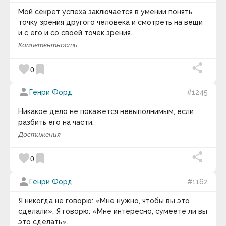
Артур Кларк
Артур Онкен Лавджой
Мой секрет успеха заключается в умении понять
Артур Стэнли Эддингтон
точку зрения другого человека и смотреть на вещи
Артур Шарифов
и с его и со своей точек зрения.
Артур Шопенгауэр
Артуро Перес-Реверте
Компетентность
Арчибалд Маклиш
Астольф де Кюстин
favorite
bookmark
0
Аугусту Кури
Бак Роджерс
person
Бакминстер Фуллер
Генри Форд
#1245
Бартоломео Карло Растрелли
Бауржан Тойшибеков
Никакое дело не покажется невыполнимым, если
Беар Гриллс
разбить его на части.
Беляев Игорь Александрович
Достижения
Бенджамин Дизраэли
Бенджамин Тодд
Бенджамин Франклин
favorite
bookmark
0
Бенедикт Спиноза
Бернар Вербер
person
Генри Форд
#1162
Бернард Мандевиль
Берни Сигел
Бертран Рассел
Я никогда не говорю: «Мне нужно, чтобы вы это
Бил Кин
сделали». Я говорю: «Мне интересно, сумеете ли вы
Билл Гейтс
это сделать».