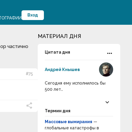
Вход
ТОГРАФИИ
МАТЕРИАЛ ДНЯ
втор частично
more_horiz
Цитата дня
Андрей Кнышев
#75
Сегодня ему исполнилось бы
500 лет…
keyboard_arrow_down
Термин дня
Массовые вымирания
—
глобальные катастрофы в