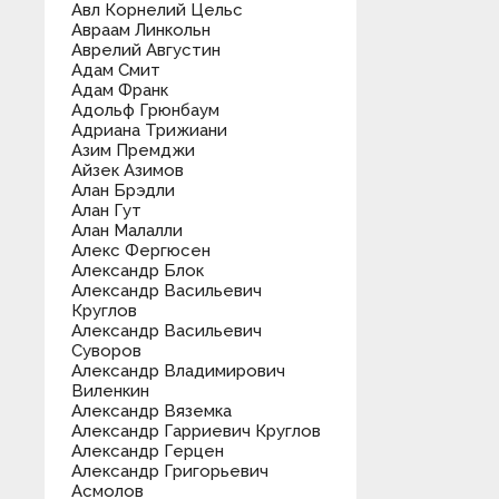
Авл Корнелий Цельс
Авраам Линкольн
Аврелий Августин
Адам Смит
Адам Франк
Адольф Грюнбаум
Адриана Трижиани
Азим Премджи
Айзек Азимов
Алан Брэдли
Алан Гут
Алан Малалли
Алекс Фергюсен
Александр Блок
Александр Васильевич
Круглов
Александр Васильевич
Суворов
Александр Владимирович
Виленкин
Александр Вяземка
Александр Гарриевич Круглов
Александр Герцен
Александр Григорьевич
Асмолов