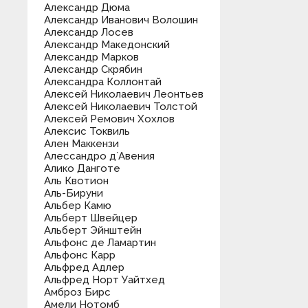
Александр Дюма
Александр Иванович Волошин
Александр Лосев
Александр Македонский
Александр Марков
Александр Скрябин
Александра Коллонтай
Алексей Николаевич Леонтьев
Алексей Николаевич Толстой
Алексей Ремович Хохлов
Алексис Токвиль
Ален Маккензи
Алессандро д`Авения
Алико Данготе
Аль Квотион
Аль-Бируни
Альбер Камю
Альберт Швейцер
Альберт Эйнштейн
Альфонс де Ламартин
Альфонс Карр
Альфред Адлер
Альфред Норт Уайтхед
Амброз Бирс
Амели Нотомб