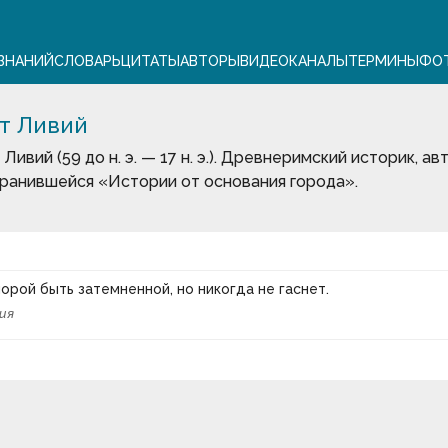
ЗНАНИЙ
СЛОВАРЬ
ЦИТАТЫ
АВТОРЫ
ВИДЕО
КАНАЛЫ
ТЕРМИНЫ
ФО
т Ливий
 Ливий (59 до н. э. — 17 н. э.). Древнеримский историк, а
ранившейся «Истории от основания города».
орой быть затемненной, но никогда не гаснет.
ия