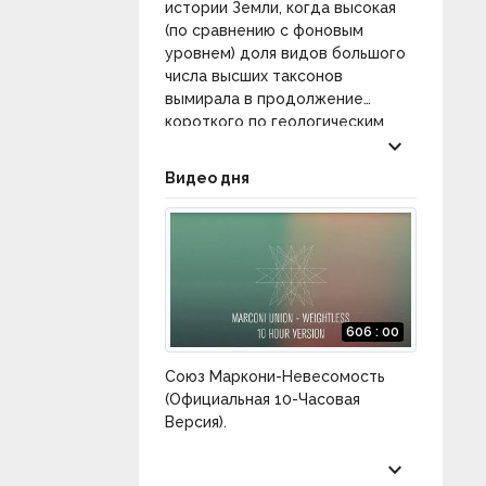
истории Земли, когда высокая
(по сравнению с фоновым
уровнем) доля видов большого
числа высших таксонов
вымирала в продолжение
короткого по геологическим
keyboard_arrow_down
масштабам времени.
Крупнейшие вымирания в
Видео дня
истории Земли (классическая
«большая пятёрка» вымираний):
440 млн лет назад —
ордовикско-силурийское
вымирание
— исчезло более 60
% видов морских
беспозвоночных; 364 млн лет
606 : 00
назад —
девонское вымирание
— численность видов морских
Союз Маркони-Невесомость
организмов сократилась на 50
(Официальная 10-Часовая
%; 251,4 млн лет назад —
Версия).
«великое» пермское
вымирание
, самое массовое
keyboard_arrow_down
вымирание из всех, приведшее к