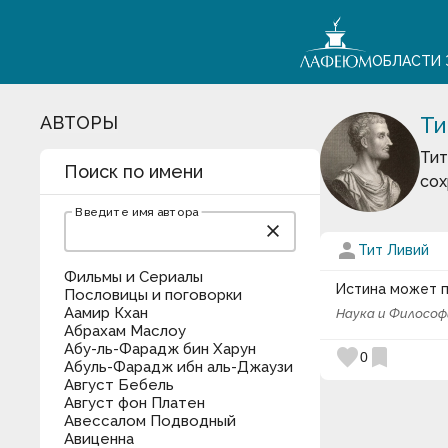
ОБЛАСТИ 
АВТОРЫ
Ти
Тит
Поиск по имени
сох
Введите имя автора
close
person
Тит Ливий
Фильмы и Сериалы
Истина может п
Пословицы и поговорки
Аамир Кхан
Наука и Философ
Абрахам Маслоу
Абу-ль-Фарадж бин Харун
favorite
bookmark
0
Абуль-Фарадж ибн аль-Джаузи
Август Бебель
Август фон Платен
Авессалом Подводный
Авиценна