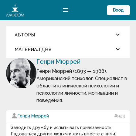
menu
Вход
keyboard_arrow_down
АВТОРЫ
Введите имя автора
keyboard_arrow_down
close
МАТЕРИАЛ ДНЯ
Генри Мюррей
Фильмы и Сериалы
more_horiz
Цитата дня
Пословицы и поговорки
Генри Мюррей (1893 — 1988).
Аамир Кхан
Американский психолог. Специалист в
Абрахам Маслоу
Бертран Рассел
Абу-ль-Фарадж бин Харун
области клинической психологии и
Абуль-Фарадж ибн аль-Джаузи
психологии личности, мотивации и
Август Бебель
Способность умно наполнить свободное время
поведения.
Август фон Платен
есть высшая ступень личной культуры.
Авессалом Подводный
Авиценна
person
Генри Мюррей
#924
keyboard_arrow_down
Авл Корнелий Цельс
Авраам Линкольн
Термин дня
Заводить дружбу и испытывать привязанность.
Аврелий Августин
Радоваться другим людям и жить вместе с ними.
Адам Смит