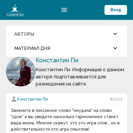
menu
Вход
keyboard_arrow_down
АВТОРЫ
Введите имя автора
keyboard_arrow_down
close
МАТЕРИАЛ ДНЯ
Константин Пи
Фильмы и Сериалы
more_horiz
Цитата дня
Пословицы и поговорки
Константин Пи. Информация о данном
Аамир Кхан
авторе подготавливается для
Абрахам Маслоу
Арабская мудрость
Абу-ль-Фарадж бин Харун
размещения на сайте.
Абуль-Фарадж ибн аль-Джаузи
Август Бебель
Мир существует для человека, человек живет для
person
Константин Пи
#2222
Август фон Платен
мира.
Авессалом Подводный
Авиценна
keyboard_arrow_down
Замените в лексиконе слово "неудача" на слово
Авл Корнелий Цельс
"урок" и вы увидите насколько гармоничнее станет
Термин дня
Авраам Линкольн
ваша жизнь. Многие скажут, что это игра слов... но в
Аврелий Августин
действительности это игра смыслов!
Философия истории
— раздел философии,
Адам Смит