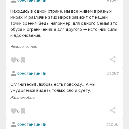
person
Константин Пи
#1653
Андрей Кнышев
Андрей Курпатов
Находясь в одной стране, мы все живем в разных
Андрей Лаврухин
мирах. И различие этих миров зависит от нашей
Андрей Линде
точки зрения! Ведь, например, для одного Семья это
Анна Соколова
обуза и ограничения, а для другого — источник силы
Анри Барбюс
и вдохновения.
Анри-Фредерик Амьель
Антисфен
Антон Кемпинский
Человечество
Антон Макаренко
Антон Павлович Чехов
favorite
bookmark
0
Антон Рубинштейн
Антон Харевич
Антуан де Сент-Экзюпери
person
Константин Пи
#1287
Аристипп
Аристотель
Оглянитесь!!! Любовь есть повсюду... А мы
Аристотель Онассис
умудряемся видеть только зло и суету.
Аркадий и Борис Стругацкие
Жизнелюбие
Аркадий Рэм
Арманд Хаммер
Арнольд Глазго
favorite
bookmark
0
Арнольд Тойнби
Арсен Рябуха
person
Артур Кестлер
Константин Пи
#1066