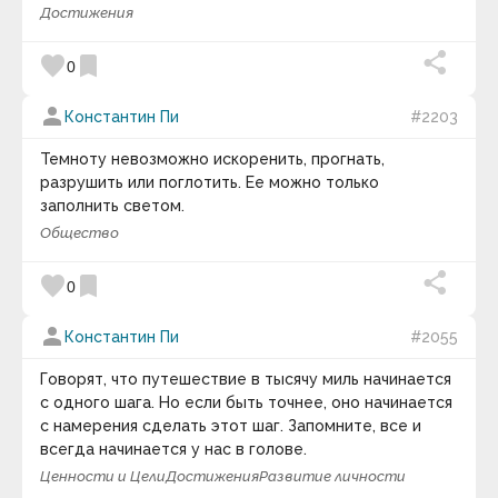
Адам Франк
Достижения
призванный ответить на вопросы об объективных
Адольф Грюнбаум
закономерностях и духовно-нравственном
Адриана Трижиани
favorite
bookmark
смысле исторического процесса, о путях
0
Азим Премджи
реализации человеческих сущностных сил в
Айзек Азимов
истории, о возможностях обретения
person
Алан Брэдли
Константин Пи
#2203
общечеловеческого единства.
Алан Гут
Алан Малалли
Категория:
Философия истории
.
Темноту невозможно искоренить, прогнать,
keyboard_arrow_down
Алекс Фергюсен
разрушить или поглотить. Ее можно только
Александр Блок
Видео дня
заполнить светом.
Александр Васильевич Круглов
Александр Васильевич Суворов
Общество
Александр Владимирович Виленкин
Александр Вяземка
favorite
bookmark
0
Александр Гарриевич Круглов
Александр Герцен
person
Александр Григорьевич Асмолов
Константин Пи
#2055
Александр Дюма
Александр Иванович Волошин
Говорят, что путешествие в тысячу миль начинается
Александр Лосев
с одного шага. Но если быть точнее, оно начинается
Александр Македонский
с намерения сделать этот шаг. Запомните, все и
Александр Марков
59 : 00
всегда начинается у нас в голове.
Александр Скрябин
Александра Коллонтай
Ценности и Цели
Достижения
Развитие личности
Красивая фортепианная музыка ~ Расслабляющая
Алексей Николаевич Леонтьев