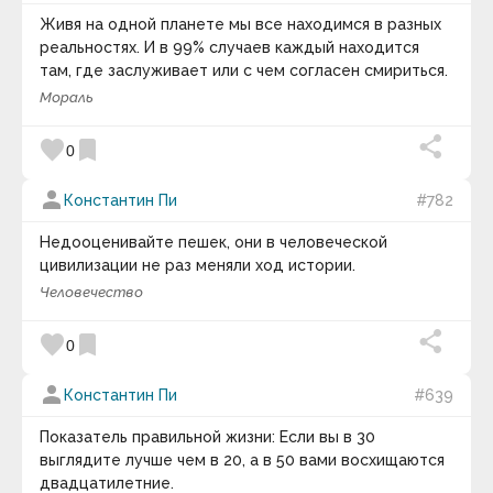
Артур Кларк
Артур Онкен Лавджой
Живя на одной планете мы все находимся в разных
Артур Стэнли Эддингтон
реальностях. И в 99% случаев каждый находится
Артур Шарифов
там, где заслуживает или с чем согласен смириться.
Артур Шопенгауэр
Мораль
Артуро Перес-Реверте
Арчибалд Маклиш
Астольф де Кюстин
favorite
bookmark
0
Аугусту Кури
Бак Роджерс
person
Бакминстер Фуллер
Константин Пи
#782
Бартоломео Карло Растрелли
Бауржан Тойшибеков
Недооценивайте пешек, они в человеческой
Беар Гриллс
цивилизации не раз меняли ход истории.
Беляев Игорь Александрович
Человечество
Бенджамин Дизраэли
Бенджамин Тодд
Бенджамин Франклин
favorite
bookmark
0
Бенедикт Спиноза
Бернар Вербер
person
Константин Пи
#639
Бернард Мандевиль
Берни Сигел
Бертран Рассел
Показатель правильной жизни: Если вы в 30
Бил Кин
выглядите лучше чем в 20, а в 50 вами восхищаются
Билл Гейтс
двадцатилетние.