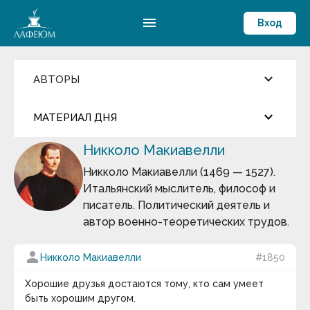
menu
Вход
keyboard_arrow_down
АВТОРЫ
Введите имя автора
close
keyboard_arrow_down
МАТЕРИАЛ ДНЯ
Фильмы и Сериалы
Никколо Макиавелли
more_horiz
Пословицы и поговорки
Цитата дня
Аамир Кхан
Никколо Макиавелли (1469 — 1527).
Абрахам Маслоу
Итальянский мыслитель, философ и
Абу-ль-Фарадж бин Харун
Джаред Даймонд
писатель. Политический деятель и
Абуль-Фарадж ибн аль-Джаузи
Август Бебель
автор военно-теоретических трудов.
У истории действительно есть общие
Август фон Платен
Авессалом Подводный
закономерности, и попытаться найти им
person
Авиценна
Никколо Макиавелли
#1850
объяснения — занятие не только плодотворное,
Авл Корнелий Цельс
но и увлекательное.
Авраам Линкольн
Хорошие друзья достаются тому, кто сам умеет
keyboard_arrow_down
Аврелий Августин
быть хорошим другом.
Адам Смит