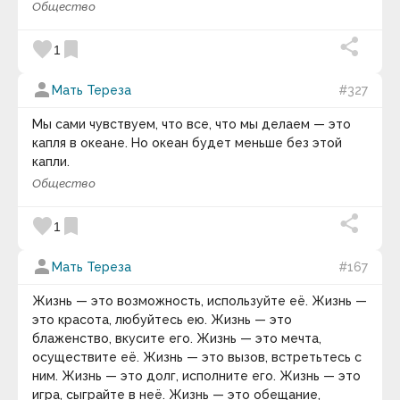
явление в биологии и экологии, заключающееся в
Общество
Часовая Версия).
Алексей Николаевич Толстой
исчезновении всех представителей
Алексей Ремович Хохлов
определённого биологического вида или таксона.
Алексис Токвиль
favorite
bookmark
keyboard_arrow_down
1
Вымирание может иметь естественные или
Ален Маккензи
антропогенные причины. При особо частых
Алессандро д`Авения
Фотография дня
person
Мать Тереза
#327
Алико Данготе
случаях вымирания биологических видов за
Аль Квотион
короткий промежуток времени обычно говорят о
Мы сами чувствуем, что все, что мы делаем — это
Аль-Бируни
массовом вымирании. Шаблон:
Массовые
Альбер Камю
капля в океане. Но океан будет меньше без этой
вымирания
. Категория:
Массовые вымирания
Альберт Швейцер
капли.
видов
.
Альберт Эйнштейн
Общество
Альфонс де Ламартин
Альфонс Карр
Альфред Адлер
favorite
bookmark
1
Альфред Норт Уайтхед
Амброз Бирс
person
Мать Тереза
#167
Амели Нотомб
Амелия Эрхарт
Жизнь — это возможность, используйте её. Жизнь —
Амин Рейхани
Те, кто с детства стремится к мечте, часто
Аминов Илья Исакович
это красота, любуйтесь ею. Жизнь — это
реализуют свои жизненные планы.
Анаксагор
блаженство, вкусите его. Жизнь — это мечта,
Анатолий Васильевич Луначарский
осуществите её. Жизнь — это вызов, встретьтесь с
keyboard_arrow_down
Анатоль Франс
ним. Жизнь — это долг, исполните его. Жизнь — это
Андре Конт-Спонвиль
игра, сыграйте в неё. Жизнь — это обещание,
Андре Моруа