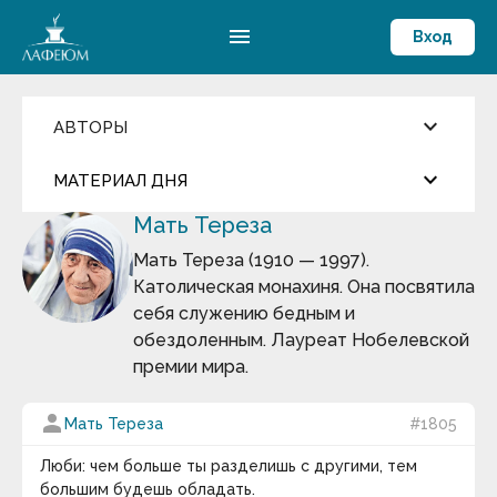
menu
Вход
keyboard_arrow_down
АВТОРЫ
Введите имя автора
keyboard_arrow_down
close
МАТЕРИАЛ ДНЯ
Мать Тереза
Фильмы и Сериалы
more_horiz
Цитата дня
Пословицы и поговорки
Мать Тереза (1910 — 1997).
Аамир Кхан
Католическая монахиня. Она посвятила
Абрахам Маслоу
Андрей Кнышев
Абу-ль-Фарадж бин Харун
себя служению бедным и
Абуль-Фарадж ибн аль-Джаузи
обездоленным. Лауреат Нобелевской
Август Бебель
Сегодня ему исполнилось бы 500 лет…
премии мира.
Август фон Платен
Авессалом Подводный
keyboard_arrow_down
Авиценна
person
Мать Тереза
#1805
Авл Корнелий Цельс
Термин дня
Авраам Линкольн
Люби: чем больше ты разделишь с другими, тем
Аврелий Августин
Массовые вымирания
— глобальные катастрофы
большим будешь обладать.
Адам Смит