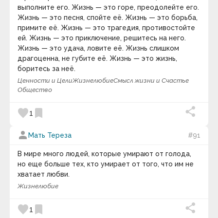
выполните его. Жизнь — это горе, преодолейте его.
Андрей Кнышев
Андрей Курпатов
Жизнь — это песня, спойте её. Жизнь — это борьба,
Андрей Лаврухин
примите её. Жизнь — это трагедия, противостойте
Андрей Линде
ей. Жизнь — это приключение, решитесь на него.
Анна Соколова
Жизнь — это удача, ловите её. Жизнь слишком
Анри Барбюс
драгоценна, не губите её. Жизнь — это жизнь,
Анри-Фредерик Амьель
боритесь за неё.
Антисфен
Антон Кемпинский
Ценности и Цели
Жизнелюбие
Смысл жизни и Счастье
Антон Макаренко
Общество
Антон Павлович Чехов
Антон Рубинштейн
favorite
bookmark
Антон Харевич
1
Антуан де Сент-Экзюпери
Аристипп
person
Мать Тереза
#91
Аристотель
Аристотель Онассис
В мире много людей, которые умирают от голода,
Аркадий и Борис Стругацкие
но еще больше тех, кто умирает от того, что им не
Аркадий Рэм
Арманд Хаммер
хватает любви.
Арнольд Глазго
Жизнелюбие
Арнольд Тойнби
Арсен Рябуха
favorite
bookmark
Артур Кестлер
1