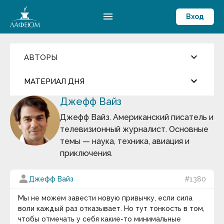
menu
Вход
keyboard_arrow_down
АВТОРЫ
Введите имя автора
keyboard_arrow_down
close
МАТЕРИАЛ ДНЯ
Джефф Вайз
Фильмы и Сериалы
more_horiz
Цитата дня
Пословицы и поговорки
Джефф Вайз. Американский писатель и
Аамир Кхан
телевизионный журналист. Основные
Абрахам Маслоу
Андрей Кнышев
Абу-ль-Фарадж бин Харун
темы — наука, техника, авиация и
Абуль-Фарадж ибн аль-Джаузи
приключения.
Август Бебель
Сегодня ему исполнилось бы 500 лет…
Август фон Платен
Авессалом Подводный
person
Джефф Вайз
#1380
keyboard_arrow_down
Авиценна
Авл Корнелий Цельс
Мы не можем завести новую привычку, если сила
Термин дня
Авраам Линкольн
воли каждый раз отказывает. Но тут тонкость в том,
Аврелий Августин
Массовые вымирания
— глобальные катастрофы
чтобы отмечать у себя какие-то минимальные
Адам Смит