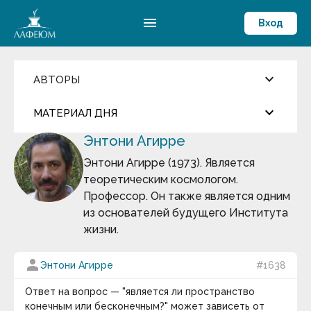
menu
Вход
keyboard_arrow_down
АВТОРЫ
Введите имя автора
keyboard_arrow_down
close
МАТЕРИАЛ ДНЯ
Энтони Агирре
Фильмы и Сериалы
more_horiz
Цитата дня
Пословицы и поговорки
Энтони Агирре (1973). Является
Аамир Кхан
теоретическим космологом.
Абрахам Маслоу
Джаред Даймонд
Абу-ль-Фарадж бин Харун
Профессор. Он также является одним
Абуль-Фарадж ибн аль-Джаузи
из основателей будущего Института
Август Бебель
У истории действительно есть общие
жизни.
Август фон Платен
закономерности, и попытаться найти им
Авессалом Подводный
объяснения — занятие не только плодотворное,
Авиценна
person
Энтони Агирре
#1638
но и увлекательное.
Авл Корнелий Цельс
Авраам Линкольн
keyboard_arrow_down
Ответ на вопрос — "является ли пространство
Аврелий Августин
конечным или бесконечным?" может зависеть от
Адам Смит
Термин дня