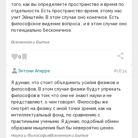
Адам Франк
того, как вы определяете пространство и время по
Адольф Грюнбаум
Нравственность
— моральное качество
отдельности. Есть пространство-время, этому нас
Адриана Трижиани
человека, некие правила, которыми
учит Эйнштейн. В этом случае оно конечное. Есть
Азим Премджи
руководствуется человек в своём выборе.
философское видение вопроса , и в этом случае оно
Айзек Азимов
Мораль
.
Нормы морали
.
Моральное
потенциально бесконечное.
Алан Брэдли
самосознание
.
Этика
.
Нормативная этика
.
Алан Гут
Вселенная и Бытие
Алан Малалли
Прикладная этика
.
Нравы
.
Социальное
Алекс Фергюсен
поведение
.
Социальные нормы
.
Александр Блок
favorite
bookmark
0
keyboard_arrow_down
Александр Васильевич Круглов
Александр Васильевич Суворов
Видео дня
person
Александр Владимирович Виленкин
Энтони Агирре
#1634
Александр Вяземка
Александр Гарриевич Круглов
Я думаю, что стоит объединить усилия физиков и
Александр Герцен
философов. В этом случае физики будут упрекать
Александр Григорьевич Асмолов
философов в том, что они не знают науки и не
Александр Дюма
представляют, о чем говорят. Философы же
Александр Иванович Волошин
смотрят на физику с иной точки зрения, как на
Александр Лосев
Александр Македонский
интеллектуальный фонд, по сравнению с
Александр Марков
практичными учеными. Я думаю, подобный обмен
Александр Скрябин
образами мышления был бы невероятно ценен.
Александра Коллонтай
10 : 00
Наука и Философия
Вселенная и Бытие
Алексей Николаевич Леонтьев