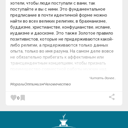
хотели, чтобы люди поступали с вами, так
Адам Франк
призванный ответить на вопросы об объективных
Адольф Грюнбаум
поступайте и вы с ними. Это фундаментальное
закономерностях и духовно-нравственном
Адриана Трижиани
предписание в почти идентичной форме можно
смысле исторического процесса, о путях
Азим Премджи
найти во всех великих религиях, в брахманизме,
реализации человеческих сущностных сил в
Айзек Азимов
буддизме, христианстве, конфуцианстве, исламе,
истории, о возможностях обретения
Алан Брэдли
иудаизме и даосизме. Это также Золотое правило
общечеловеческого единства.
Алан Гут
позитивистов, которые не придерживаются какой-
Алан Малалли
Категория:
Философия истории
.
keyboard_arrow_down
Алекс Фергюсен
либо религии, а придерживаются только данных
Александр Блок
Видео дня
опыта, только во имя разума. На самом деле вовсе
Александр Васильевич Круглов
не обязательно прибегать к аффективным или
Александр Васильевич Суворов
трансцендентным концепциям, чтобы признать
Александр Владимирович Виленкин
преимущество совместной работы мужчин над
Александр Вяземка
улучшением своей участи.
Александр Гарриевич Круглов
Читать далее...
Александр Герцен
Мораль
Оптимизм
Человечество
Александр Григорьевич Асмолов
Александр Дюма
Александр Иванович Волошин
favorite
bookmark
0
Александр Лосев
Александр Македонский
Александр Марков
59 : 00
Александр Скрябин
Александра Коллонтай
Красивая фортепианная музыка ~ Расслабляющая
Алексей Николаевич Леонтьев