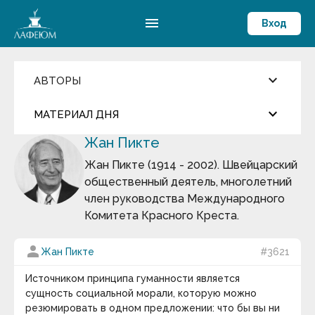
menu
Вход
keyboard_arrow_down
АВТОРЫ
Введите имя автора
keyboard_arrow_down
close
МАТЕРИАЛ ДНЯ
Жан Пикте
Фильмы и Сериалы
more_horiz
Цитата дня
Пословицы и поговорки
Жан Пикте (1914 - 2002). Швейцарский
Аамир Кхан
общественный деятель, многолетний
Абрахам Маслоу
Арабская мудрость
Абу-ль-Фарадж бин Харун
член руководства Международного
Абуль-Фарадж ибн аль-Джаузи
Комитета Красного Креста.
Август Бебель
Мир существует для человека, человек живет для
Август фон Платен
мира.
Авессалом Подводный
person
Жан Пикте
#3621
Авиценна
keyboard_arrow_down
Авл Корнелий Цельс
Источником принципа гуманности является
Термин дня
Авраам Линкольн
сущность социальной морали, которую можно
Аврелий Августин
резюмировать в одном предложении: что бы вы ни
Философия истории
— раздел философии,
Адам Смит