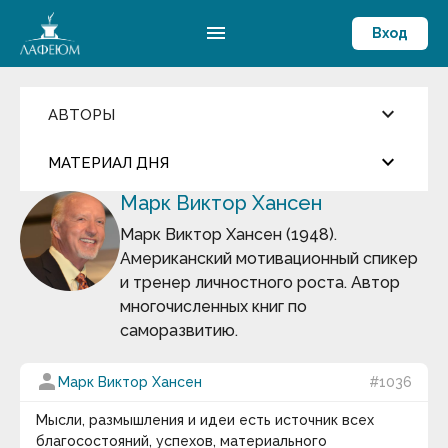
menu
Вход
keyboard_arrow_down
АВТОРЫ
Введите имя автора
keyboard_arrow_down
close
МАТЕРИАЛ ДНЯ
Марк Виктор Хансен
Фильмы и Сериалы
more_horiz
Цитата дня
Пословицы и поговорки
Марк Виктор Хансен (1948).
Аамир Кхан
Американский мотивационный спикер
Абрахам Маслоу
Джаред Даймонд
Абу-ль-Фарадж бин Харун
и тренер личностного роста. Автор
Абуль-Фарадж ибн аль-Джаузи
многочисленных книг по
Август Бебель
У истории действительно есть общие
саморазвитию.
Август фон Платен
закономерности, и попытаться найти им
Авессалом Подводный
объяснения — занятие не только плодотворное,
Авиценна
person
Марк Виктор Хансен
#1036
но и увлекательное.
Авл Корнелий Цельс
Авраам Линкольн
keyboard_arrow_down
Мысли, размышления и идеи есть источник всех
Аврелий Августин
благосостояний, успехов, материального
Адам Смит
Термин дня