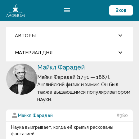
menu
Вход
keyboard_arrow_down
АВТОРЫ
Введите имя автора
close
keyboard_arrow_down
МАТЕРИАЛ ДНЯ
Фильмы и Сериалы
Майкл Фарадей
more_horiz
Пословицы и поговорки
Цитата дня
Аамир Кхан
Майкл Фарадей (1791 — 1867).
Абрахам Маслоу
Английский физик и химик. Он был
Абу-ль-Фарадж бин Харун
Джаред Даймонд
также выдающимся популяризатором
Абуль-Фарадж ибн аль-Джаузи
Август Бебель
науки.
У истории действительно есть общие
Август фон Платен
Авессалом Подводный
закономерности, и попытаться найти им
person
Авиценна
Майкл Фарадей
#980
объяснения — занятие не только плодотворное,
Авл Корнелий Цельс
но и увлекательное.
Авраам Линкольн
Наука выигрывает, когда её крылья раскованы
keyboard_arrow_down
Аврелий Августин
фантазией.
Адам Смит