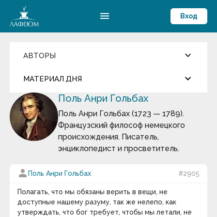
menu
Вход
keyboard_arrow_down
АВТОРЫ
Введите имя автора
keyboard_arrow_down
close
МАТЕРИАЛ ДНЯ
Поль Анри Гольбах
Фильмы и Сериалы
more_horiz
Цитата дня
Пословицы и поговорки
Поль Анри Гольбах (1723 — 1789).
Аамир Кхан
Французский философ немецкого
Абрахам Маслоу
Беляев Игорь Александрович
Абу-ль-Фарадж бин Харун
происхождения. Писатель,
Абуль-Фарадж ибн аль-Джаузи
энциклопедист и просветитель.
Август Бебель
Часто бывает так, что какая-то способность
Август фон Платен
индивида оказывается применимой для
Авессалом Подводный
person
Поль Анри Гольбах
#2905
удовлетворения нескольких потребностей,
Авиценна
причём не только сходных между собой, но и
Авл Корнелий Цельс
Полагать, что мы обязаны верить в вещи, не
Авраам Линкольн
существенно отличающихся друг от друга. Точно
доступные нашему разуму, так же нелепо, как
Аврелий Августин
так же удовлетворение определённой
утверждать, что бог требует, чтобы мы летали, не
Адам Смит