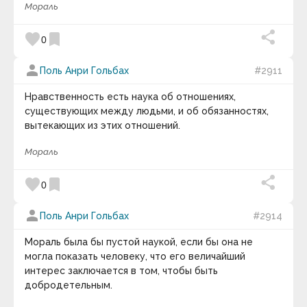
Билл Каулитц
Мораль
Билл Уоттерсон
Билли Уайлдер
favorite
bookmark
Блез Паскаль
0
Бо Беннет
Боб Итон
person
Поль Анри Гольбах
#2911
Боб Марли
Боб Парсонс
Нравственность есть наука об отношениях,
Бодо Шефер
существующих между людьми, и об обязанностях,
Борис Акунин
Борис Евгеньевич Штерн
вытекающих из этих отношений.
Борис Михайлович Теплов
Борис Натанович Стругацкий
Мораль
Борис Юрьевич Кригер
Брайан Грин
favorite
bookmark
0
Брайан Трейси
Братченко Сергей
Брэд Пейсли
person
Поль Анри Гольбах
#2914
Брюс Ли
Брюс Якоски
Мораль была бы пустой наукой, если бы она не
Будда
могла показать человеку, что его величайший
Букер Талиафер
интерес заключается в том, чтобы быть
Вазовская И.Н.
Вайзер Татьяна Владиславовна
добродетельным.
Валентина Захарова Скворцова