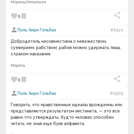
Валентина-Софи
Мораль
Оптимизм
Валерий Александрович Кувакин
Валерий Александрович Куринский
favorite
bookmark
0
Василий Осипович Ключевский
Василий Сухомлинский
Вашингтон Ирвинг
person
Поль Анри Гольбах
#2910
Венедикт Ерофеев
Вера Павлова
Добродетель несовместима с невежеством,
Вергилий
суеверием, рабством; рабов можно удержать лишь
Вернер Гайзенберг
страхом наказания.
Веслав Брудзиньский
Вивекананда
Мораль
Вивьен Ли
Виген Оганян
Викентий Викентьевич Вересаев
favorite
bookmark
0
Викрамачарита
Виктор Амбарцумян
person
Виктор Гюго
Поль Анри Гольбах
#2909
Виктор Джон Стенджер
Виктор Франкл
Говорить, что нравственные идеалы врожденны или
Вилейанур Рамачандран
представляются результатом инстинкта, — это все
Вилли Нельсон
равно что утверждать, будто человек способен
Вильгельм Буш
читать, не зная еще букв алфавита.
Вильгельм Гумбольдт
Вильгельм Швебель