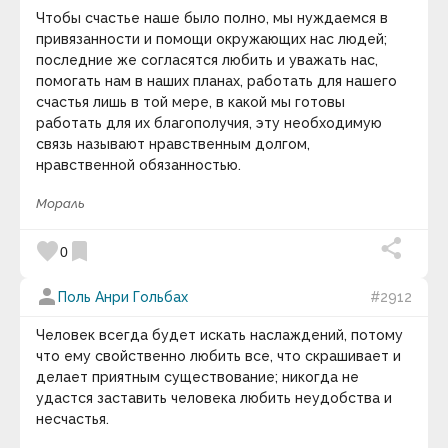
Артур Кларк
Артур Онкен Лавджой
Чтобы счастье наше было полно, мы нуждаемся в
Артур Стэнли Эддингтон
привязанности и помощи окружающих нас людей;
Артур Шарифов
последние же согласятся любить и уважать нас,
Артур Шопенгауэр
помогать нам в наших планах, работать для нашего
Артуро Перес-Реверте
счастья лишь в той мере, в какой мы готовы
Арчибалд Маклиш
работать для их благополучия, эту необходимую
Астольф де Кюстин
Аугусту Кури
связь называют нравственным долгом,
Бак Роджерс
нравственной обязанностью.
Бакминстер Фуллер
Бартоломео Карло Растрелли
Мораль
Бауржан Тойшибеков
Беар Гриллс
favorite
bookmark
0
Беляев Игорь Александрович
Бенджамин Дизраэли
Бенджамин Тодд
person
Поль Анри Гольбах
#2912
Бенджамин Франклин
Бенедикт Спиноза
Человек всегда будет искать наслаждений, потому
Бернар Вербер
что ему свойственно любить все, что скрашивает и
Бернард Мандевиль
делает приятным существование; никогда не
Берни Сигел
Бертран Рассел
удастся заставить человека любить неудобства и
Бил Кин
несчастья.
Билл Гейтс